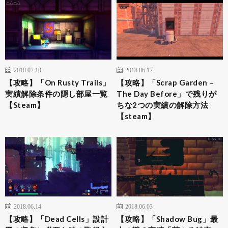
2018.07.10
2018.06.17
【攻略】「On Rusty Trails」
【攻略】「Scrap Garden –
実績解除条件の隠し部屋一覧
The Day Before」で残りが
【Steam】
ちな2つの実績の解除方法
【steam】
2018.06.14
2018.06.03
【攻略】「Dead Cells」設計
【攻略】「Shadow Bug」最