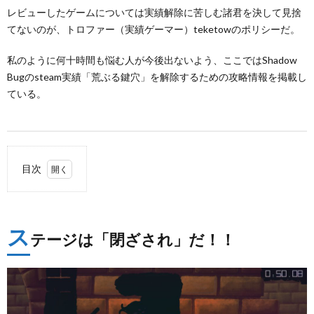
レビューしたゲームについては実績解除に苦しむ諸君を決して見捨
てないのが、トロファー（実績ゲーマー）teketowのポリシーだ。
私のように何十時間も悩む人が今後出ないよう、ここではShadow
Bugのsteam実績「荒ぶる鍵穴」を解除するための攻略情報を掲載し
ている。
目次
1.
ステー
ジは
ス
「閉ざ
テージは「閉ざされ」だ！！
され」
だ！！
1.1.
タイミ
ング良