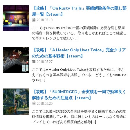
【攻略】「On Rusty Trails」実績解除条件の隠し部
屋一覧【Steam】
2018.07.10
ここではOn Rusty Trailsの一部の実績解除に必要な隠し部屋
の場所一覧を掲載している。 取り逃しがあればここで確認し
て再チャレンジして欲しい[…]
【攻略】「A Healer Only Lives Twice」完全クリア
のための基本戦術【steam】
2018.05.27
ここではA Healer Only Lives Twiceを攻略するために、押さ
えておくべき基本戦術を掲載している。 どうしてもMAIN EX
やTRI[…]
【攻略】「SUBMERGED」全実績を一周で効率良く
解除するための注意点【steam】
2018.05.20
ここではSUBMERGEDの全実績を効率良く解除するための攻
略情報を掲載している。 特に難しいものは一つもなく普通に
プレイしていればある程度自然と解除[…]