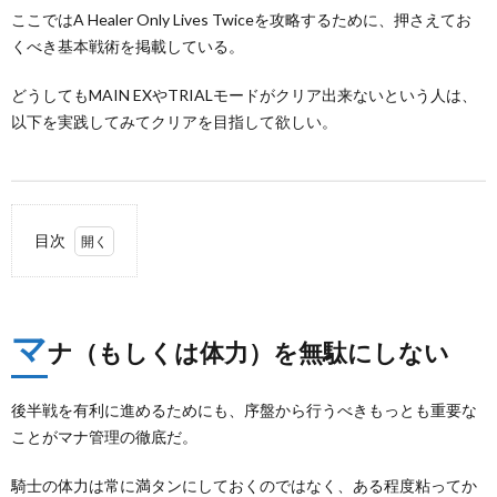
ここではA Healer Only Lives Twiceを攻略するために、押さえてお
くべき基本戦術を掲載している。
どうしてもMAIN EXやTRIALモードがクリア出来ないという人は、
以下を実践してみてクリアを目指して欲しい。
目次
1.
マナ
（も
マ
しく
ナ（もしくは体力）を無駄にしない
は体
力）
を無
後半戦を有利に進めるためにも、序盤から行うべきもっとも重要な
駄に
ことがマナ管理の徹底だ。
しな
い
騎士の体力は常に満タンにしておくのではなく、ある程度粘ってか
1.1.