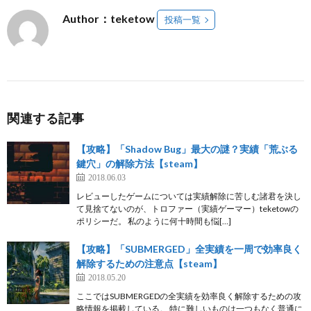
Author：teketow
投稿一覧
関連する記事
【攻略】「Shadow Bug」最大の謎？実績「荒ぶる
鍵穴」の解除方法【steam】
2018.06.03
レビューしたゲームについては実績解除に苦しむ諸君を決し
て見捨てないのが、トロファー（実績ゲーマー）teketowの
ポリシーだ。 私のように何十時間も悩[…]
【攻略】「SUBMERGED」全実績を一周で効率良く
解除するための注意点【steam】
2018.05.20
ここではSUBMERGEDの全実績を効率良く解除するための攻
略情報を掲載している。 特に難しいものは一つもなく普通に