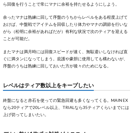
ら回復を行うことで常にマナに余裕を持たせるようにしよう。
レベル
はティ
ア数以
余ったマナは熟練に回して序盤のうちからレベルをある程度上げて
上をキ
おけば、中盤戦でアイテムを回収したり体力やマナの調節を行いな
ープし
がら（松明に余裕があればだが）有利な状況で次のティアを迎える
たい
ことが可能だ。
1.2.
デカい
またマナは満月時には回復スピードが速く、無駄遣いしなければ直
敵は1
ぐに満タンになってしまう。庇護や豪胆に使用しても構わないが、
体ずつ
対処が
序盤のうちは熟練に回しておいた方が後々のためになる。
オスス
メ
1.3.
レベルはティア数以上をキープしたい
☆が付
いた二
終盤になると赤石を使っての緊急回避も多くなってくる。MAIN EX
段階行
動の敵
なら20ティアで20レベル以上、TRIALなら35ティアくらいまでには
は優先
上げ切ってしまいたい。
的に倒
そう
1.4.