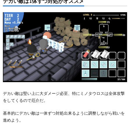
デカい敵は1体ずつ対処がオススメ
☆のカ
ウンタ
ータイ
プに注
意！
1.5.
剣と盾
どちら
を優先
する？
1.6.
ドラゴ
ンの倒
し方
デカい敵は堅い上に大ダメージ必至、特にミノタウロスは全体攻撃
をしてくるので厄介だ。
基本的にデカい敵は一体ずつ対処出来るように調整しながら戦いを
進めよう。