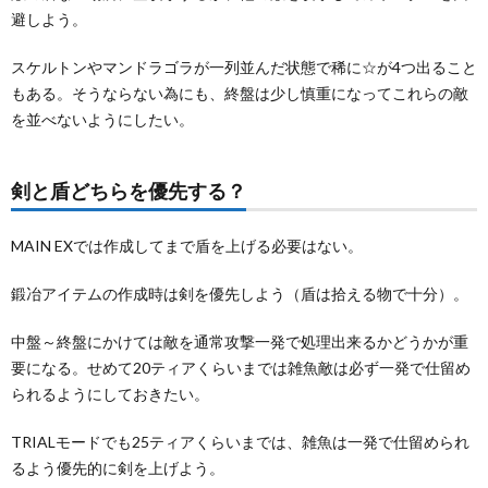
避しよう。
スケルトンやマンドラゴラが一列並んだ状態で稀に☆が4つ出ること
もある。そうならない為にも、終盤は少し慎重になってこれらの敵
を並べないようにしたい。
剣と盾どちらを優先する？
MAIN EXでは作成してまで盾を上げる必要はない。
鍛冶アイテムの作成時は剣を優先しよう（盾は拾える物で十分）。
中盤～終盤にかけては敵を通常攻撃一発で処理出来るかどうかが重
要になる。せめて20ティアくらいまでは雑魚敵は必ず一発で仕留め
られるようにしておきたい。
TRIALモードでも25ティアくらいまでは、雑魚は一発で仕留められ
るよう優先的に剣を上げよう。