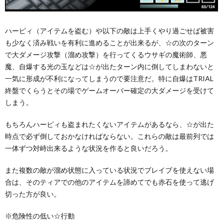
ハーピィ（アイテムを盗む）や以下の敵は上手くやり過ごせば被害
も少なく済み戦いを有利に進めることが出来るが、☆の次のターン
で大ダメージ攻撃（溜め攻撃）を行ってくるウサギの魔術師、悪
魔、自爆する光の玉などは☆が出たターン内に倒してしまわないと
一気に形成が不利になってしまうので要注意だ。特に自爆はTRIAL
終盤でくらうとその場でゲームオーバー確定の大ダメージを受けて
しまう。
もちろんハーピィも盗まれたくないアイテムがあるなら、☆が出た
時点で必ず倒しておかなければならない。これらの敵は最前列では
一体ずつ対峙出来るような状況を作ると良いだろう。
また複数の敵が溜め状態に入っている状況でブレイブを使えない場
合は、そのティアでの他のアイテムを諦めてでも赤石を使って逃げ
切った方が良い。
※危険性の低い☆行動